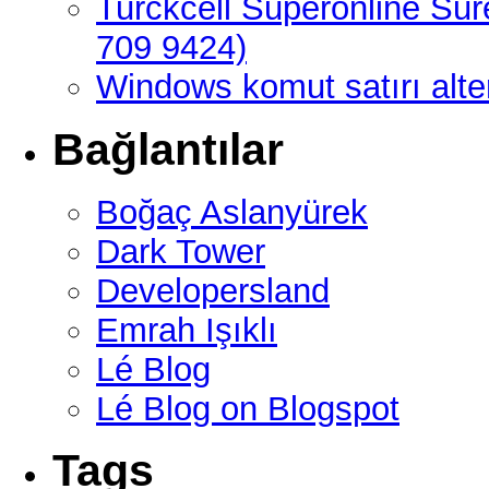
Turckcell Superonline Sur
709 9424)
Windows komut satırı alte
Bağlantılar
Boğaç Aslanyürek
Dark Tower
Developersland
Emrah Işıklı
Lé Blog
Lé Blog on Blogspot
Tags