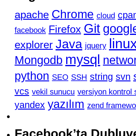
Chrome
apache
cpa
cloud
Git
googl
Firefox
facebook
linu
Java
explorer
jquery
mysql
Mongodb
netwo
python
string
svn
SEO
SSH
vcs
vekil sunucu
versiyon kontrol 
yazılım
yandex
zend framewo
Facebook’ta Dubluv