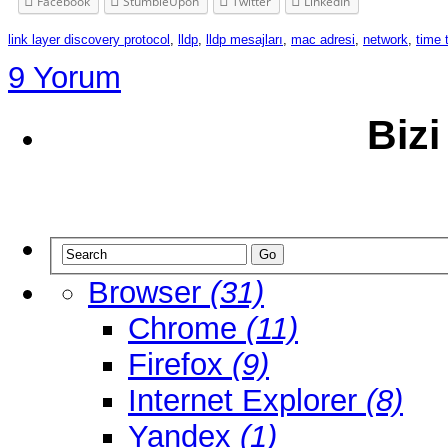
Facebook
StumbleUpon
Twitter
LinkedIn
link layer discovery protocol
,
lldp
,
lldp mesajları
,
mac adresi
,
network
,
time t
9 Yorum
Bizi
Browser
(31)
Chrome
(11)
Firefox
(9)
Internet Explorer
(8)
Yandex
(1)