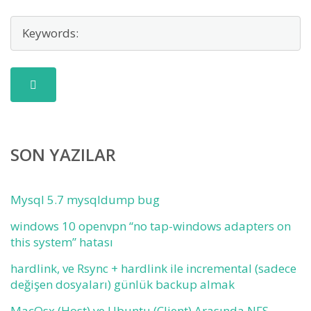
SON YAZILAR
Mysql 5.7 mysqldump bug
windows 10 openvpn “no tap-windows adapters on
this system” hatası
hardlink, ve Rsync + hardlink ile incremental (sadece
değişen dosyaları) günlük backup almak
MacOsx (Host) ve Ubuntu (Client) Arasında NFS