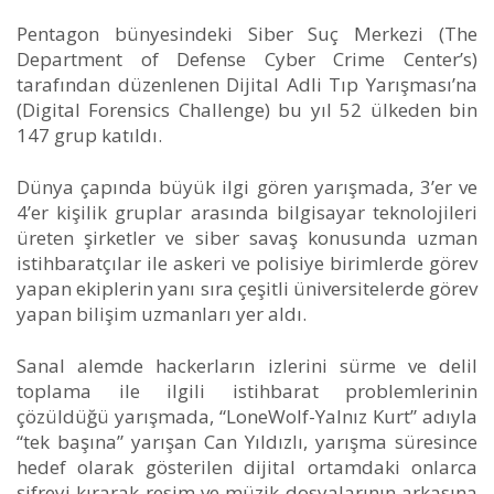
Pentagon bünyesindeki Siber Suç Merkezi (The
Department of Defense Cyber Crime Center’s)
tarafından düzenlenen Dijital Adli Tıp Yarışması’na
(Digital Forensics Challenge) bu yıl 52 ülkeden bin
147 grup katıldı.
Dünya çapında büyük ilgi gören yarışmada, 3’er ve
4’er kişilik gruplar arasında bilgisayar teknolojileri
üreten şirketler ve siber savaş konusunda uzman
istihbaratçılar ile askeri ve polisiye birimlerde görev
yapan ekiplerin yanı sıra çeşitli üniversitelerde görev
yapan bilişim uzmanları yer aldı.
Sanal alemde hackerların izlerini sürme ve delil
toplama ile ilgili istihbarat problemlerinin
çözüldüğü yarışmada, “LoneWolf-Yalnız Kurt” adıyla
“tek başına” yarışan Can Yıldızlı, yarışma süresince
hedef olarak gösterilen dijital ortamdaki onlarca
şifreyi kırarak resim ve müzik dosyalarının arkasına