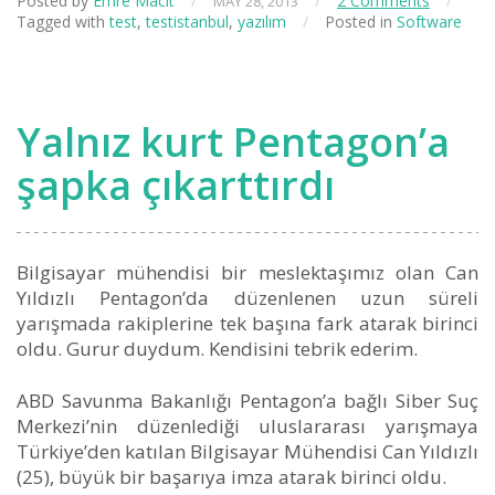
Posted by
Emre Macit
/
/
2 Comments
/
MAY 28, 2013
Tagged with
test
,
testistanbul
,
yazılım
/
Posted in
Software
Yalnız kurt Pentagon’a
şapka çıkarttırdı
Bilgisayar mühendisi bir meslektaşımız olan Can
Yıldızlı Pentagon’da düzenlenen uzun süreli
yarışmada rakiplerine tek başına fark atarak birinci
oldu. Gurur duydum. Kendisini tebrik ederim.
ABD Savunma Bakanlığı Pentagon’a bağlı Siber Suç
Merkezi’nin düzenlediği uluslararası yarışmaya
Türkiye’den katılan Bilgisayar Mühendisi Can Yıldızlı
(25), büyük bir başarıya imza atarak birinci oldu.