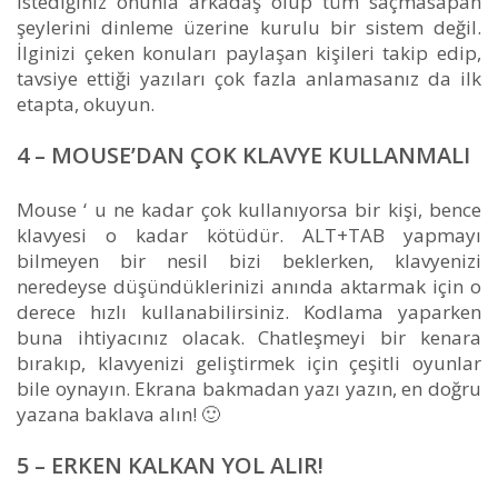
istediğiniz onunla arkadaş olup tüm saçmasapan
şeylerini dinleme üzerine kurulu bir sistem değil.
İlginizi çeken konuları paylaşan kişileri takip edip,
tavsiye ettiği yazıları çok fazla anlamasanız da ilk
etapta, okuyun.
4 – MOUSE’DAN ÇOK KLAVYE KULLANMALI
Mouse ‘ u ne kadar çok kullanıyorsa bir kişi, bence
klavyesi o kadar kötüdür. ALT+TAB yapmayı
bilmeyen bir nesil bizi beklerken, klavyenizi
neredeyse düşündüklerinizi anında aktarmak için o
derece hızlı kullanabilirsiniz. Kodlama yaparken
buna ihtiyacınız olacak. Chatleşmeyi bir kenara
bırakıp, klavyenizi geliştirmek için çeşitli oyunlar
bile oynayın. Ekrana bakmadan yazı yazın, en doğru
yazana baklava alın! 🙂
5 – ERKEN KALKAN YOL ALIR!