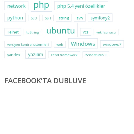
php
network
php 5.4 yeni özellikler
python
symfony2
string
svn
SEO
SSH
ubuntu
Telnet
vcs
toString
vekil sunucu
Windows
windows7
versiyon kontrol sistemleri
web
yazılım
yandex
zend framework
zend studio 9
FACEBOOK’TA DUBLUVE