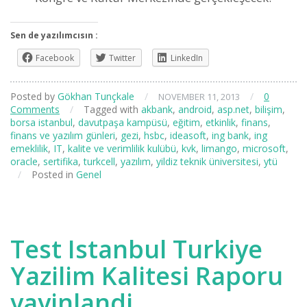
Sen de yazılımcısın :
Facebook
Twitter
LinkedIn
Posted by
Gökhan Tunçkale
/
/
0
NOVEMBER 11, 2013
Comments
/
Tagged with
akbank
,
android
,
asp.net
,
bilişim
,
borsa istanbul
,
davutpaşa kampüsü
,
eğitim
,
etkinlik
,
finans
,
finans ve yazılım günleri
,
gezi
,
hsbc
,
ideasoft
,
ing bank
,
ing
emeklilik
,
IT
,
kalite ve verimlilik kulübü
,
kvk
,
limango
,
microsoft
,
oracle
,
sertifika
,
turkcell
,
yazılım
,
yildiz teknik üniversitesi
,
ytü
/
Posted in
Genel
Test Istanbul Turkiye
Yazilim Kalitesi Raporu
yayinlandi