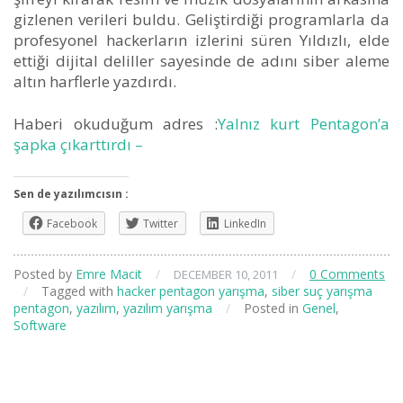
gizlenen verileri buldu. Geliştirdiği programlarla da
profesyonel hackerların izlerini süren Yıldızlı, elde
ettiği dijital deliller sayesinde de adını siber aleme
altın harflerle yazdırdı.
Haberi okuduğum adres :
Yalnız kurt Pentagon’a
şapka çıkarttırdı –
Sen de yazılımcısın :
Facebook
Twitter
LinkedIn
Posted by
Emre Macit
/
/
0 Comments
DECEMBER 10, 2011
/
Tagged with
hacker pentagon yarışma
,
siber suç yarışma
pentagon
,
yazılım
,
yazılım yarışma
/
Posted in
Genel
,
Software