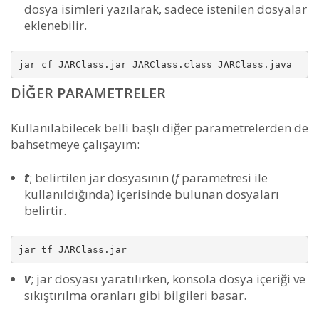
dosya isimleri yazılarak, sadece istenilen dosyalar
eklenebilir.
jar cf JARClass.jar JARClass.class JARClass.java
DIĞER PARAMETRELER
Kullanılabilecek belli başlı diğer parametrelerden de
bahsetmeye çalışayım:
t
; belirtilen jar dosyasının (
f
parametresi ile
kullanıldığında) içerisinde bulunan dosyaları
belirtir.
jar tf JARClass.jar
v
; jar dosyası yaratılırken, konsola dosya içeriği ve
sıkıştırılma oranları gibi bilgileri basar.