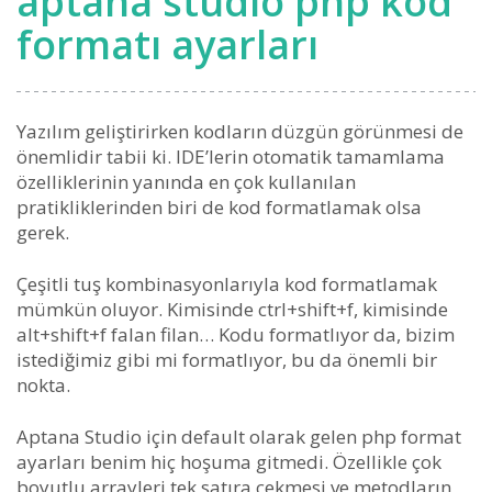
aptana studio php kod
formatı ayarları
Yazılım geliştirirken kodların düzgün görünmesi de
önemlidir tabii ki. IDE’lerin otomatik tamamlama
özelliklerinin yanında en çok kullanılan
pratikliklerinden biri de kod formatlamak olsa
gerek.
Çeşitli tuş kombinasyonlarıyla kod formatlamak
mümkün oluyor. Kimisinde ctrl+shift+f, kimisinde
alt+shift+f falan filan… Kodu formatlıyor da, bizim
istediğimiz gibi mi formatlıyor, bu da önemli bir
nokta.
Aptana Studio için default olarak gelen php format
ayarları benim hiç hoşuma gitmedi. Özellikle çok
boyutlu arrayleri tek satıra çekmesi ve metodların