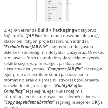
Açılan ekranda
Build > Packaging
‘e tıklıyoruz.
Sağ tarafta
“JAR File”
kısmında dosyanın oluşacağı
klasör belirtiliyor (proje klasörünün altında).
“Exclude From JAR File”
kısmında jar dosyasına
eklemek istemediğimiz dosyaları yazıyoruz. Örnekte,
tüm java ve form uzantılı dosyalara eklenmeyecek
şekilde seçim yapılmış. Eğer, jar dosyasını
sıkıştırmak istiyorsak,
“Compress JAR file”
seçeneğini,
eğer proje derlendikten sonra jar dosyasının
otomatik olarak oluşmasını istiyorsak (bu örnekte
bu şekilde oluşturacağız),
“Build JAR after
Compiling”
seçeneğini, eğer kullandığımız
kütüphaneleri de jar dosyasına eklemek istiyorsak,
“Copy dependent libraries”
seçeneğini seçerek
OK
‘ye
tıklıyoruz.