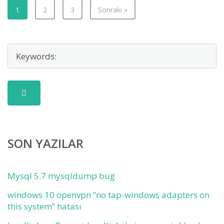
1
2
3
Sonraki »
SON YAZILAR
Mysql 5.7 mysqldump bug
windows 10 openvpn “no tap-windows adapters on
this system” hatası