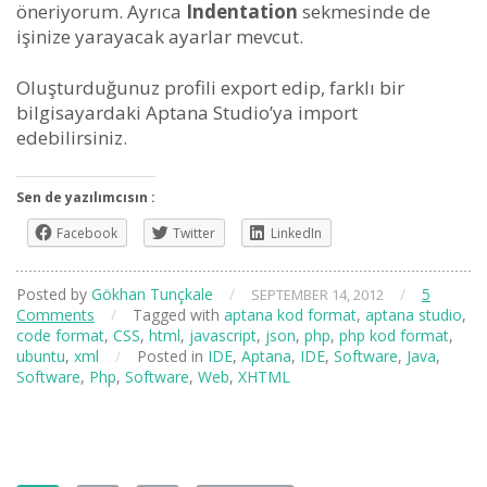
öneriyorum. Ayrıca
Indentation
sekmesinde de
işinize yarayacak ayarlar mevcut.
Oluşturduğunuz profili export edip, farklı bir
bilgisayardaki Aptana Studio’ya import
edebilirsiniz.
Sen de yazılımcısın :
Facebook
Twitter
LinkedIn
Posted by
Gökhan Tunçkale
/
/
5
SEPTEMBER 14, 2012
Comments
/
Tagged with
aptana kod format
,
aptana studio
,
code format
,
CSS
,
html
,
javascript
,
json
,
php
,
php kod format
,
ubuntu
,
xml
/
Posted in
IDE
,
Aptana
,
IDE
,
Software
,
Java
,
Software
,
Php
,
Software
,
Web
,
XHTML