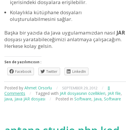
içerisindeki dosyalara erişilebilir.
Kolaylıkla kütüphane dosyaları
oluşturulabilmesini sağlar.
Başka bir yazıda da Java uygulamamızdan nasıl
JAR
dosyası yaratabileceğimizi anlatmaya çalışacağım.
Herkese kolay gelsin.
Sen de yazılımcısın :
Facebook
Twitter
LinkedIn
Posted by
Ahmet Orsorlu
/
/
8
SEPTEMBER 29, 2012
Comments
/
Tagged with
JAR dosyasının özellikleri
,
JAR file
,
Java
,
Java JAR dosyası
/
Posted in
Software
,
Java
,
Software