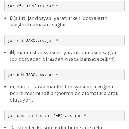
jar cfv JARClass.jar *
0
(sıfır); jar dosyası yaratılırken, dosyaların
sıkıştırılmamasını sağlar.
jar cf0 JARClass.jar *
M
; manifest dosyasının yaratılmamasını sağlar
(bu dosyadan birazdan kısaca bahsedeceğim).
jar cfM JARClass.jar *
m
; harici olarak manifest dosyasının içeriğinin
belirtilmesini sağlar (normalde otomatik olarak
oluşuyor).
jar cfm manifest.mf JARClass.jar *
-C
; istenilen klasöre gidilebilmesini sağlar.