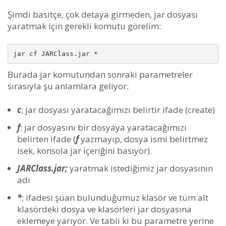
Şimdi basitçe, çok detaya girmeden, jar dosyası
yaratmak için gerekli komutu görelim:
jar cf JARClass.jar *
Burada jar komutundan sonraki parametreler
sırasıyla şu anlamlara geliyor:
c
; jar dosyası yaratacağımızı belirtir ifade (create)
f
; jar dosyasını bir dosyaya yaratacağımızı
belirten ifade (
f
yazmayıp, dosya ismi belirtmez
isek, konsola jar içeriğini basıyor).
JARClass.jar;
yaratmak istediğimiz jar dosyasının
adı
*
; ifadesi şuan bulunduğumuz klasör ve tüm alt
klasördeki dosya ve klasörleri jar dosyasına
eklemeye yarıyor. Ve tabii ki bu parametre yerine