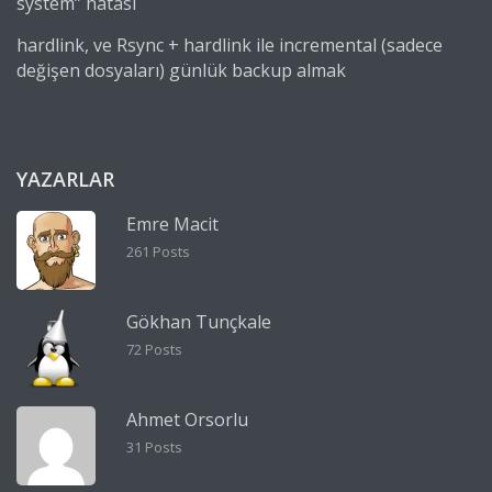
system” hatası
hardlink, ve Rsync + hardlink ile incremental (sadece
değişen dosyaları) günlük backup almak
YAZARLAR
Emre Macit
261 Posts
Gökhan Tunçkale
72 Posts
Ahmet Orsorlu
31 Posts