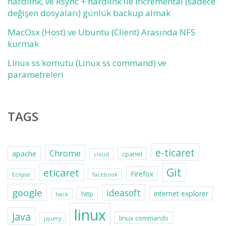
hardlink, ve Rsync + hardlink ile incremental (sadece
değişen dosyaları) günlük backup almak
MacOsx (Host) ve Ubuntu (Client) Arasında NFS
kurmak
Linux ss komutu (Linux ss command) ve
parametreleri
TAGS
e-ticaret
Chrome
apache
cpanel
cloud
Git
eticaret
Firefox
Eclipse
facebook
google
ideasoft
internet explorer
http
hack
linux
Java
linux commands
jquery