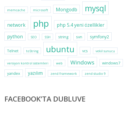
mysql
Mongodb
memcache
microsoft
php
network
php 5.4 yeni özellikler
python
symfony2
string
svn
SEO
SSH
ubuntu
Telnet
vcs
toString
vekil sunucu
Windows
windows7
versiyon kontrol sistemleri
web
yazılım
yandex
zend framework
zend studio 9
FACEBOOK’TA DUBLUVE