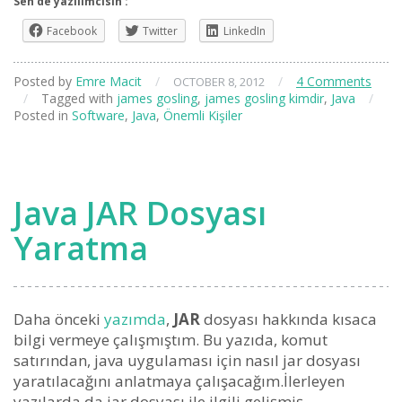
Sen de yazılımcısın :
Facebook
Twitter
LinkedIn
Posted by
Emre Macit
/
/
4 Comments
OCTOBER 8, 2012
/
Tagged with
james gosling
,
james gosling kimdir
,
Java
/
Posted in
Software
,
Java
,
Önemli Kişiler
Java JAR Dosyası
Yaratma
Daha önceki
yazımda
,
JAR
dosyası hakkında kısaca
bilgi vermeye çalışmıştım. Bu yazıda, komut
satırından, java uygulaması için nasıl jar dosyası
yaratılacağını anlatmaya çalışacağım.İlerleyen
yazılarda da jar dosyası ile ilgili gelişmiş