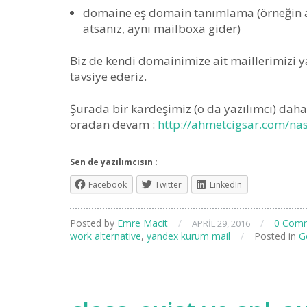
domaine eş domain tanımlama (örneğin
atsanız, aynı mailboxa gider)
Biz de kendi domainimize ait maillerimizi 
tavsiye ederiz.
Şurada bir kardeşimiz (o da yazılımcı) daha 
oradan devam :
http://ahmetcigsar.com/na
Sen de yazılımcısın :
Facebook
Twitter
LinkedIn
Posted by
Emre Macit
/
/
0 Com
APRIL 29, 2016
work alternative
,
yandex kurum mail
/
Posted in
G