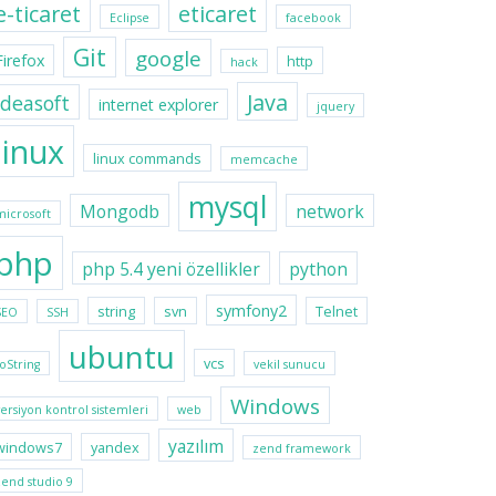
e-ticaret
eticaret
Eclipse
facebook
Git
google
Firefox
http
hack
Java
ideasoft
internet explorer
jquery
linux
linux commands
memcache
mysql
Mongodb
network
microsoft
php
php 5.4 yeni özellikler
python
symfony2
string
svn
Telnet
SEO
SSH
ubuntu
vcs
toString
vekil sunucu
Windows
versiyon kontrol sistemleri
web
yazılım
windows7
yandex
zend framework
zend studio 9