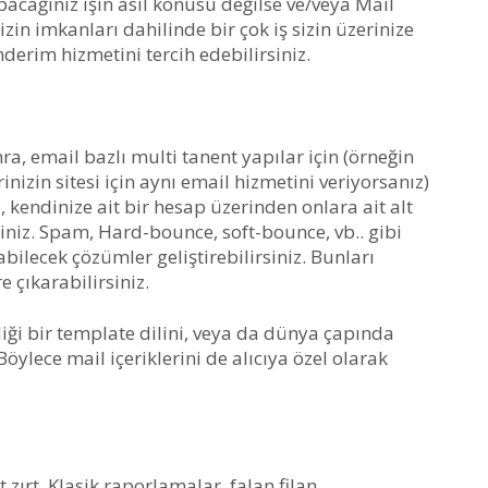
pacağınız işin asıl konusu değilse ve/veya Mail
in imkanları dahilinde bir çok iş sizin üzerinize
derim hizmetini tercih edebilirsiniz.
, email bazlı multi tanent yapılar için (örneğin
inizin sitesi için aynı email hizmetini veriyorsanız)
 kendinize ait bir hesap üzerinden onlara ait alt
niz. Spam, Hard-bounce, soft-bounce, vb.. gibi
lecek çözümler geliştirebilirsiniz. Bunları
 çıkarabilirsiniz.
rdiği bir template dilini, veya da dünya çapında
Böylece mail içeriklerini de alıcıya özel olarak
zırt. Klasik raporlamalar, falan filan..