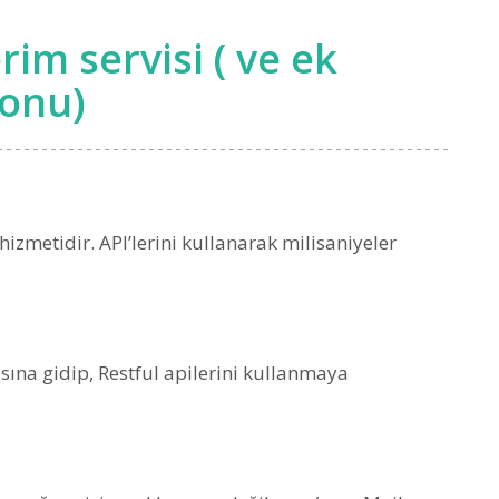
im servisi ( ve ek
ponu)
izmetidir. API’lerini kullanarak milisaniyeler
sına gidip, Restful apilerini kullanmaya