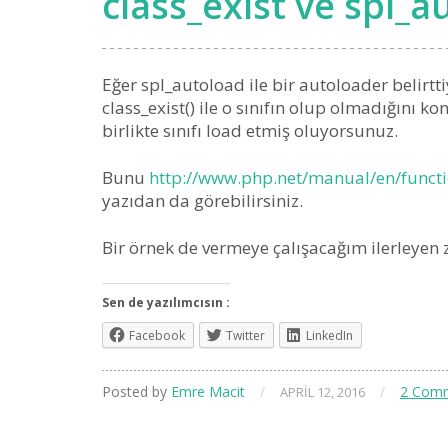
class_exist ve spl_a
Eğer spl_autoload ile bir autoloader belirt
class_exist() ile o sınıfın olup olmadığını k
birlikte sınıfı load etmiş oluyorsunuz.
Bunu
http://www.php.net/manual/en/funct
yazıdan da görebilirsiniz.
Bir örnek de vermeye çalışacağım ilerleyen
Sen de yazılımcısın :
Facebook
Twitter
LinkedIn
Posted by
Emre Macit
/
/
2 Com
APRIL 12, 2016