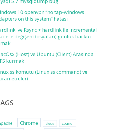
ysql 5.7 mysqldump bug
indows 10 openvpn “no tap-windows
dapters on this system” hatası
ardlink, ve Rsync + hardlink ile incremental
sadece değişen dosyaları) günlük backup
lmak
acOsx (Host) ve Ubuntu (Client) Arasında
FS kurmak
inux ss komutu (Linux ss command) ve
arametreleri
TAGS
Chrome
apache
cpanel
cloud