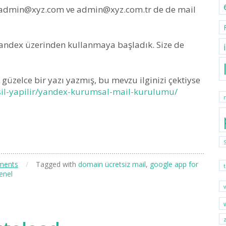
admin@xyz.com
ve
admin@xyz.com.tr
de de mail
yandex üzerinden kullanmaya başladık. Size de
güzelce bir yazı yazmış, bu mevzu ilginizi çektiyse
sil-yapilir/yandex-kurumsal-mail-kurulumu/
ments
/
Tagged with
domain ücretsiz mail
,
google app for
enel