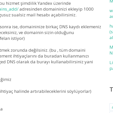
M
bu hizmet şimdilik Yandex üzerinde
ains_add/
adresinden domaininizi ekleyip 1000
w
suz sualsiz mail hesabı açabilirsiniz.
a
h
 sonra ise, domaininize birkaç DNS kaydı eklemeniz
(
eceksiniz, ve domainin sizin olduğunu
a
elan istiyor)
M
tmek zorunda değilsiniz. (bu , tüm domaini
N
ment ihtiyaçlarını da buradan kullanmanızı
ed DNS olarak da burayı kullanabilirsiniz yani
L
p
iğimiz
htiyaç halinde artırabileceklerini söylüyorlar)
ma