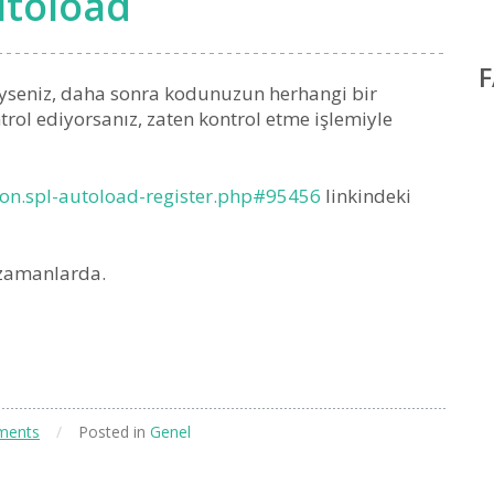
utoload
tiyseniz, daha sonra kodunuzun herhangi bir
ontrol ediyorsanız, zaten kontrol etme işlemiyle
ion.spl-autoload-register.php#95456
linkindeki
 zamanlarda.
ments
/
Posted in
Genel