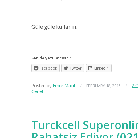
Güle güle kullanın.
Sen de yazılımcısın :
Facebook
Twitter
LinkedIn
Posted by
Emre Macit
/
/
2 
FEBRUARY 18, 2015
Genel
Turckcell Superonli
Rahatsiz Ediyor (02