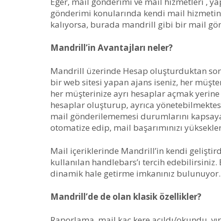
Eğer, mail gönderimi ve mail hizmetleri , ya
gönderimi konularında kendi mail hizmetiniz
kalıyorsa, burada mandrill gibi bir mail gön
Mandrill’in Avantajları neler?
Mandrill üzerinde Hesap oluşturduktan sonra
bir web sitesi yapan ajans iseniz, her müşter
her müşterinize ayrı hesaplar açmak yerine ,
hesaplar oluşturup, ayrıca yönetebilmektesi
mail gönderilememesi durumlarını kapsayabi
otomatize edip, mail başarımınızı yükseklere
Mail içeriklerinde Mandrill’in kendi gelişti
kullanılan handlebars’ı tercih edebilirsiniz. 
dinamik hale getirme imkanınız bulunuyor.
Mandrill’de de olan klasik özellikler?
Raporlama, mail kaç kere açıldı/okundu, vırt 