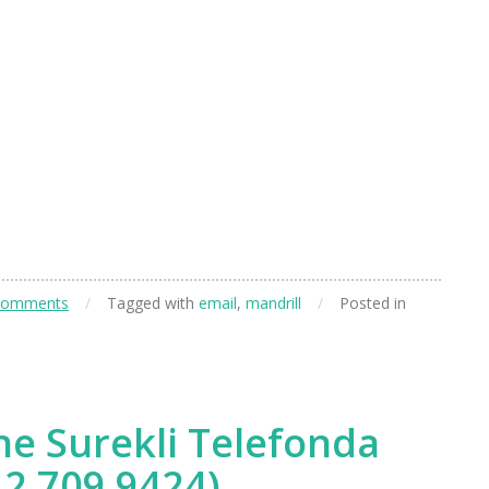
Comments
/
Tagged with
email
,
mandrill
/
Posted in
ne Surekli Telefonda
12 709 9424)