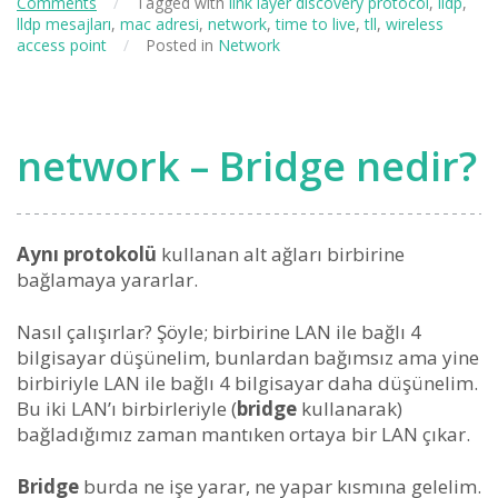
Comments
/
Tagged with
link layer discovery protocol
,
lldp
,
lldp mesajları
,
mac adresi
,
network
,
time to live
,
tll
,
wireless
access point
/
Posted in
Network
network – Bridge nedir?
Aynı protokolü
kullanan alt ağları birbirine
bağlamaya yararlar.
Nasıl çalışırlar? Şöyle; birbirine LAN ile bağlı 4
bilgisayar düşünelim, bunlardan bağımsız ama yine
birbiriyle LAN ile bağlı 4 bilgisayar daha düşünelim.
Bu iki LAN’ı birbirleriyle (
bridge
kullanarak)
bağladığımız zaman mantıken ortaya bir LAN çıkar.
Bridge
burda ne işe yarar, ne yapar kısmına gelelim.