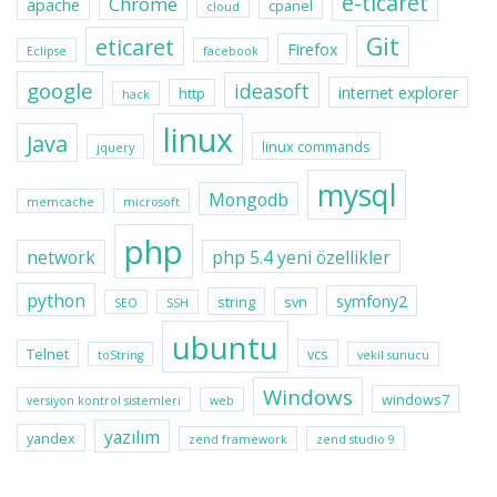
e-ticaret
Chrome
apache
cpanel
cloud
Git
eticaret
Firefox
Eclipse
facebook
google
ideasoft
internet explorer
http
hack
linux
Java
linux commands
jquery
mysql
Mongodb
memcache
microsoft
php
network
php 5.4 yeni özellikler
python
symfony2
string
svn
SEO
SSH
ubuntu
Telnet
vcs
toString
vekil sunucu
Windows
windows7
versiyon kontrol sistemleri
web
yazılım
yandex
zend framework
zend studio 9