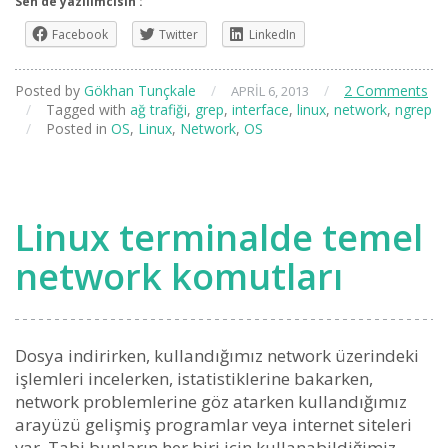
Sen de yazılımcısın :
Facebook
Twitter
LinkedIn
Posted by
Gökhan Tunçkale
/
/
2 Comments
APRIL 6, 2013
/
Tagged with
ağ trafiği
,
grep
,
interface
,
linux
,
network
,
ngrep
/
Posted in
OS
,
Linux
,
Network
,
OS
Linux terminalde temel
network komutları
Dosya indirirken, kullandığımız network üzerindeki
işlemleri incelerken, istatistiklerine bakarken,
network problemlerine göz atarken kullandığımız
arayüzü gelişmiş programlar veya internet siteleri
var. Tabi bunların her biri için kullanabildiğimiz