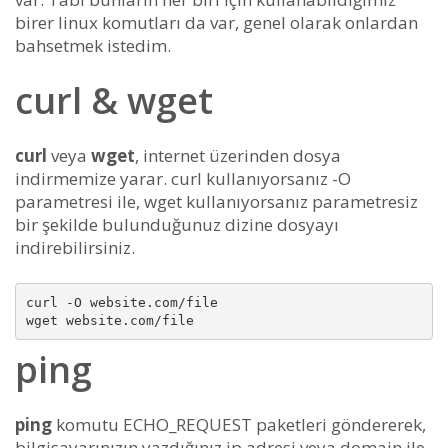
birer linux komutları da var, genel olarak onlardan
bahsetmek istedim.
curl & wget
curl
veya
wget
, internet üzerinden dosya
indirmemize yarar. curl kullanıyorsanız -O
parametresi ile, wget kullanıyorsanız parametresiz
bir şekilde bulunduğunuz dizine dosyayı
indirebilirsiniz.
curl -O website.com/file

ping
ping
komutu ECHO_REQUEST paketleri göndererek,
bilgisayarınızın yazdığınız ip adresi veya domain ile