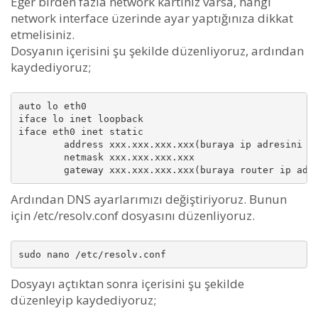
Eğer birden fazla network kartınız varsa, hangi
network interface üzerinde ayar yaptığınıza dikkat
etmelisiniz.
Dosyanın içerisini şu şekilde düzenliyoruz, ardından
kaydediyoruz;
auto lo eth0

iface lo inet loopback

iface eth0 inet static

        address xxx.xxx.xxx.xxx(buraya ip adresini ya
        netmask xxx.xxx.xxx.xxx

Ardından DNS ayarlarımızı değiştiriyoruz. Bunun
için /etc/resolv.conf dosyasını düzenliyoruz.
Dosyayı açtıktan sonra içerisini şu şekilde
düzenleyip kaydediyoruz;