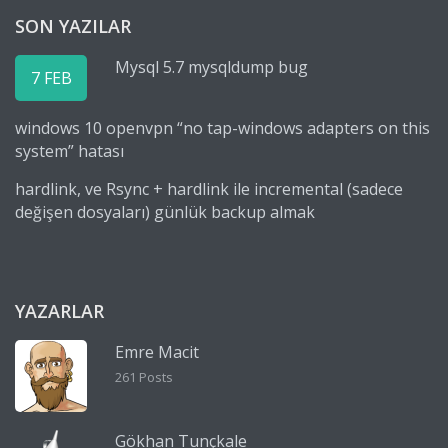
SON YAZILAR
Mysql 5.7 mysqldump bug
7 FEB
windows 10 openvpn “no tap-windows adapters on this
system” hatası
hardlink, ve Rsync + hardlink ile incremental (sadece
değişen dosyaları) günlük backup almak
YAZARLAR
Emre Macit
261 Posts
Gökhan Tunçkale