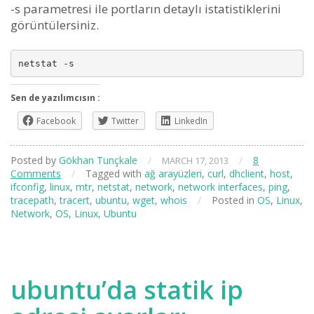
-s parametresi ile portların detaylı istatistiklerini
görüntülersiniz.
Sen de yazılımcısın :
Facebook
Twitter
LinkedIn
Posted by
Gökhan Tunçkale
/
/
8
MARCH 17, 2013
Comments
/
Tagged with
ağ arayüzleri
,
curl
,
dhclient
,
host
,
ifconfig
,
linux
,
mtr
,
netstat
,
network
,
network interfaces
,
ping
,
tracepath
,
tracert
,
ubuntu
,
wget
,
whois
/
Posted in
OS
,
Linux
,
Network
,
OS
,
Linux
,
Ubuntu
ubuntu’da statik ip