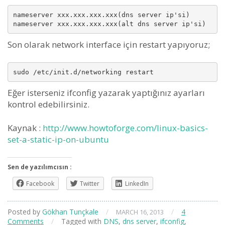
nameserver xxx.xxx.xxx.xxx(dns server ip'si)

Son olarak network interface için restart yapıyoruz;
Eğer isterseniz ifconfig yazarak yaptığınız ayarları
kontrol edebilirsiniz.
Kaynak :
http://www.howtoforge.com/linux-basics-
set-a-static-ip-on-ubuntu
Sen de yazılımcısın :
Facebook
Twitter
LinkedIn
Posted by
Gökhan Tunçkale
/
/
4
MARCH 16, 2013
Comments
/
Tagged with
DNS
,
dns server
,
ifconfig
,