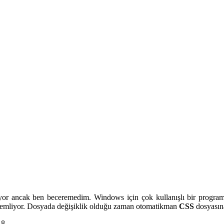
liyor ancak ben beceremedim. Windows için çok kullanışlı bir progr
zlemliyor. Dosyada değişiklik olduğu zaman otomatikman
CSS
dosyasına
8