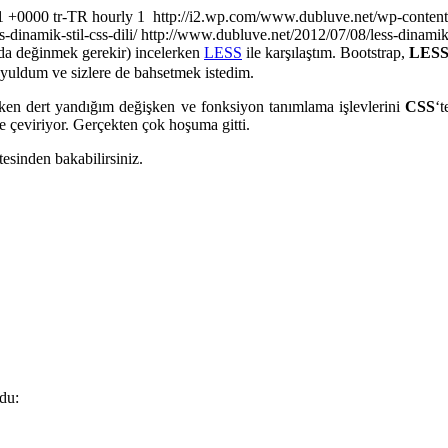
31 +0000
tr-TR
hourly
1
http://i2.wp.com/www.dubluve.net/wp-conten
-dinamik-stil-css-dili/
http://www.dubluve.net/2012/07/08/less-dinamik-
 da değinmek gerekir) incelerken
LESS
ile karşılaştım. Bootstrap,
LES
oyuldum ve sizlere de bahsetmek istedim.
en dert yandığım değişken ve fonksiyon tanımlama işlevlerini
CSS
‘t
‘e çeviriyor. Gerçekten çok hoşuma gitti.
tesinden bakabilirsiniz.
du: