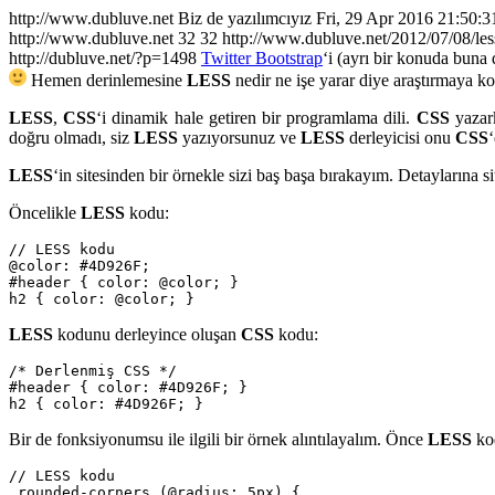
http://www.dubluve.net
Biz de yazılımcıyız
Fri, 29 Apr 2016 21:50:
http://www.dubluve.net
32
32
http://www.dubluve.net/2012/07/08/less
http://dubluve.net/?p=1498
Twitter Bootstrap
‘i (ayrı bir konuda buna
Hemen derinlemesine
LESS
nedir ne işe yarar diye araştırmaya k
LESS
,
CSS
‘i dinamik hale getiren bir programlama dili.
CSS
yazark
doğru olmadı, siz
LESS
yazıyorsunuz ve
LESS
derleyicisi onu
CSS
LESS
‘in sitesinden bir örnekle sizi baş başa bırakayım. Detaylarına si
Öncelikle
LESS
kodu:
// LESS kodu

@color: #4D926F;

#header { color: @color; }

h2 { color: @color; }
LESS
kodunu derleyince oluşan
CSS
kodu:
/* Derlenmiş CSS */ 

#header { color: #4D926F; }

h2 { color: #4D926F; }
Bir de fonksiyonumsu ile ilgili bir örnek alıntılayalım. Önce
LESS
ko
// LESS kodu

.rounded-corners (@radius: 5px) {
