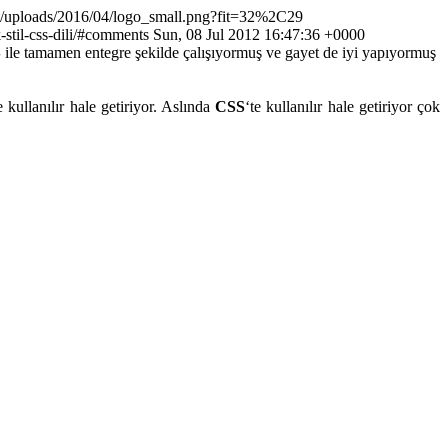
t/uploads/2016/04/logo_small.png?fit=32%2C29
stil-css-dili/#comments
Sun, 08 Jul 2012 16:47:36 +0000
S
ile tamamen entegre şekilde çalışıyormuş ve gayet de iyi yapıyormuş
e kullanılır hale getiriyor. Aslında
CSS
‘te kullanılır hale getiriyor çok