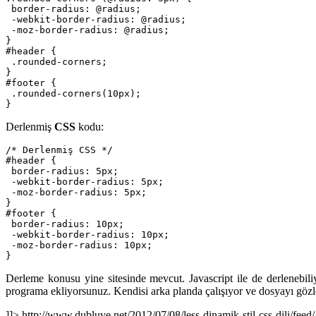
 border-radius: @radius;

 -webkit-border-radius: @radius;

 -moz-border-radius: @radius;

}

#header { 

 .rounded-corners;

}

#footer {

 .rounded-corners(10px); 

}
Derlenmiş
CSS
kodu:
/* Derlenmiş CSS */

#header {

 border-radius: 5px;

 -webkit-border-radius: 5px;

 -moz-border-radius: 5px;

}

#footer {

 border-radius: 10px;

 -webkit-border-radius: 10px;

 -moz-border-radius: 10px;

}
Derleme konusu yine sitesinde mevcut. Javascript ile de derlenebi
programa ekliyorsunuz. Kendisi arka planda çalışıyor ve dosyayı gö
]]>
http://www.dubluve.net/2012/07/08/less-dinamik-stil-css-dili/feed/