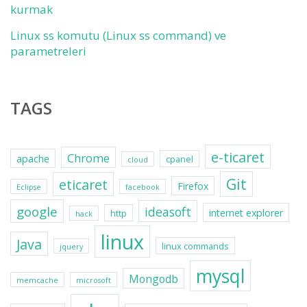
kurmak
Linux ss komutu (Linux ss command) ve
parametreleri
TAGS
e-ticaret
Chrome
apache
cpanel
cloud
Git
eticaret
Firefox
Eclipse
facebook
google
ideasoft
internet explorer
http
hack
linux
Java
linux commands
jquery
mysql
Mongodb
memcache
microsoft