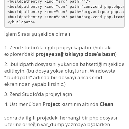
<buildpathentry kind="src" path=""/>

<buildpathentry kind="con" path="com.zend.php.phpunit
<buildpathentry kind="con" path="org.eclipse.php.core
<buildpathentry kind="con" path="org.zend.php.framewo
İşlem Sırası şu şekilde olmalı :
Zend studio’da ilgili projeyi kapatın. (Soldaki
explorer’daki
projeye sağ tıklayıp close’a basın
)
.buildpath dosyasını yukarıda bahsettiğim şekilde
editleyin. (bu dosya yoksa oluşturun. Windowsta
“.buildpath” adında bir dosyayı ancak cmd
ekranından yapabilirsiniz.)
Zend Studio’da projeyi açın
Üst menü’den
Project
kısmının altında
Clean
sonra da ilgili projedeki herhangi bir php dosyası
üzerine örneğin var_dump yazmaya bşalarken