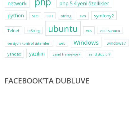
php
network
php 5.4 yeni özellikler
python
symfony2
string
svn
SEO
SSH
ubuntu
Telnet
vcs
toString
vekil sunucu
Windows
windows7
versiyon kontrol sistemleri
web
yazılım
yandex
zend framework
zend studio 9
FACEBOOK’TA DUBLUVE