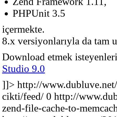
Zend Framework 1.11,
PHPUnit 3.5
içermekte.
8.x versiyonlarıyla da tam
Download etmek isteyenleri
Studio 9.0
]]>
http://www.dubluve.net
cikti/feed/
0
http://www.dub
zend-file-cache-to-memcach