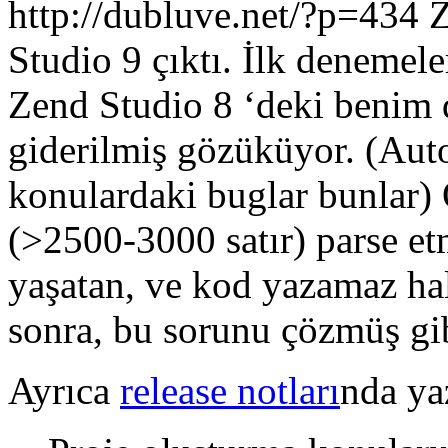
http://dubluve.net/?p=434
Z
Studio 9 çıktı. İlk denemeler
Zend Studio 8 ‘deki benim 
giderilmiş gözüküyor. (Auto
konulardaki buglar bunlar) 
(>2500-3000 satır) parse e
yaşatan, ve kod yazamaz hal
sonra, bu sorunu çözmüş gi
Ayrıca
release notları
nda ya