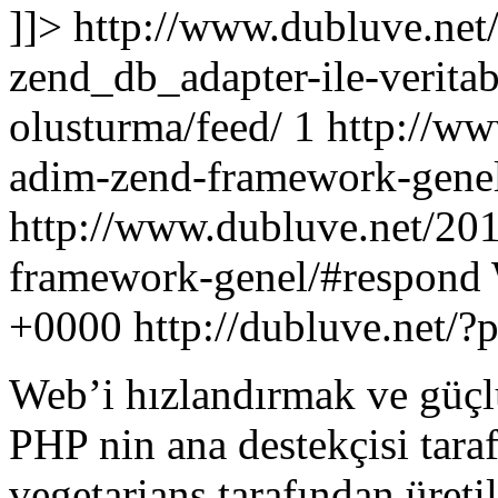
]]>
http://www.dubluve.net
zend_db_adapter-ile-veritab
olusturma/feed/
1
http://ww
adim-zend-framework-gene
http://www.dubluve.net/20
framework-genel/#respond
+0000
http://dubluve.net/
Web’i hızlandırmak ve güçl
PHP nin ana destekçisi tar
vegetarians
tarafından üreti