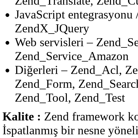
Zend_Translate, Zend_C
JavaScript entegrasyon
ZendX_JQuery
Web servisleri – Zend_S
Zend_Service_Amazon
Diğerleri – Zend_Acl, Z
Zend_Form, Zend_Search
Zend_Tool, Zend_Test
Kalite :
Zend framework kod
İspatlanmış bir nesne yöneli