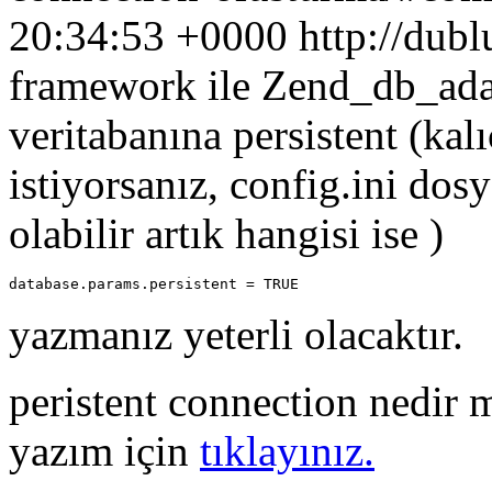
20:34:53 +0000
http://dub
framework ile Zend_db_adap
veritabanına persistent (kal
istiyorsanız, config.ini dos
olabilir artık hangisi ise )
database.params.persistent = TRUE
yazmanız yeterli olacaktır.
peristent connection nedir 
yazım için
tıklayınız.