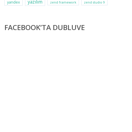
yazılım
yandex
zend framework
zend studio 9
FACEBOOK’TA DUBLUVE