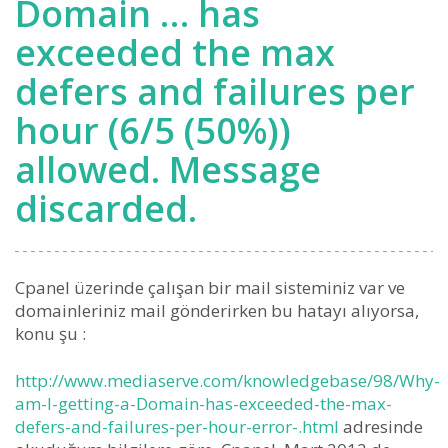
Domain … has
exceeded the max
defers and failures per
hour (6/5 (50%))
allowed. Message
discarded.
Cpanel üzerinde çalışan bir mail sisteminiz var ve
domainleriniz mail gönderirken bu hatayı alıyorsa,
konu şu :
http://www.mediaserve.com/knowledgebase/98/Why-
am-I-getting-a-Domain-has-exceeded-the-max-
defers-and-failures-per-hour-error-.html
adresinde