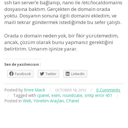
ssh tan server’e bağlanıp, nano ile /etc/localdomains
dosyasına baktım. Gerçekten de domain orada
yoktu. Dosyanın sonuna ilgili domaini ekledim, ve
maili tekrar göndermek istediğimde bu sefer çalıştı.
Orada o domain neden yok, bir fikir yürütemedim,
ancak, çözüm olarak bunu yapmanız gerektiğini
belirtirim. Umarım işinize yarar.
Sen de yazılımcısın :
Facebook
Twitter
LinkedIn
Posted by
Emre Macit
/
/
0 Comments
OCTOBER 18, 2012
/
Tagged with
cpanel
,
exim
,
roundcube
,
smtp error 451
/
Posted in
Web
,
Yönetim Araçları
,
CPanel