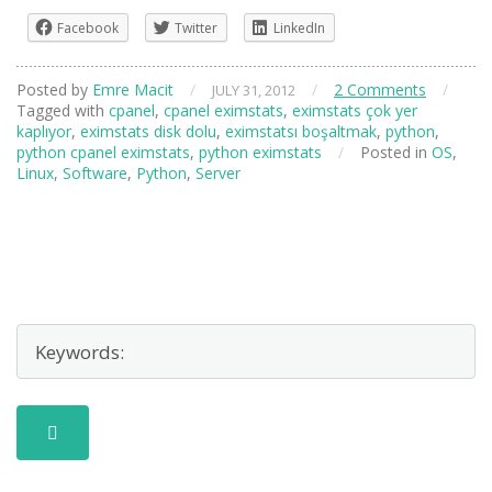
Facebook
Twitter
LinkedIn
Posted by
Emre Macit
/
/
2 Comments
/
JULY 31, 2012
Tagged with
cpanel
,
cpanel eximstats
,
eximstats çok yer
kaplıyor
,
eximstats disk dolu
,
eximstatsı boşaltmak
,
python
,
python cpanel eximstats
,
python eximstats
/
Posted in
OS
,
Linux
,
Software
,
Python
,
Server