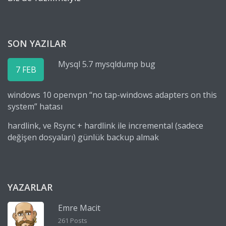
SON YAZILAR
Mysql 5.7 mysqldump bug
7 FEB
windows 10 openvpn “no tap-windows adapters on this
system” hatası
hardlink, ve Rsync + hardlink ile incremental (sadece
değişen dosyaları) günlük backup almak
YAZARLAR
Emre Macit
261 Posts