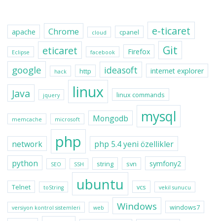
e-ticaret
Chrome
apache
cpanel
cloud
Git
eticaret
Firefox
Eclipse
facebook
google
ideasoft
internet explorer
http
hack
linux
Java
linux commands
jquery
mysql
Mongodb
memcache
microsoft
php
network
php 5.4 yeni özellikler
python
symfony2
string
svn
SEO
SSH
ubuntu
Telnet
vcs
toString
vekil sunucu
Windows
windows7
versiyon kontrol sistemleri
web