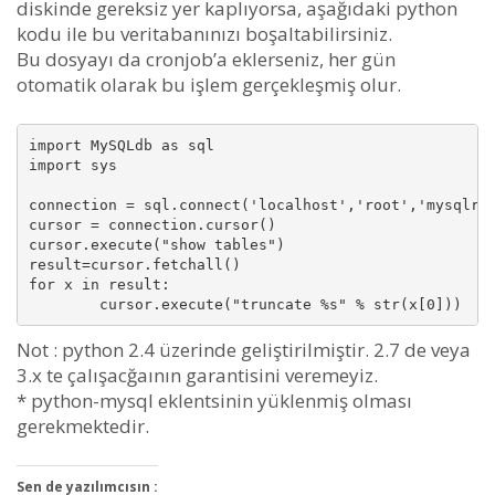
diskinde gereksiz yer kaplıyorsa, aşağıdaki python
kodu ile bu veritabanınızı boşaltabilirsiniz.
Bu dosyayı da cronjob’a eklerseniz, her gün
otomatik olarak bu işlem gerçekleşmiş olur.
import MySQLdb as sql

import sys

connection = sql.connect('localhost','root','mysqlroo
cursor = connection.cursor()

cursor.execute("show tables")

result=cursor.fetchall()

for x in result:

        cursor.execute("truncate %s" % str(x[0]))
Not : python 2.4 üzerinde geliştirilmiştir. 2.7 de veya
3.x te çalışacğaının garantisini veremeyiz.
* python-mysql eklentsinin yüklenmiş olması
gerekmektedir.
Sen de yazılımcısın :