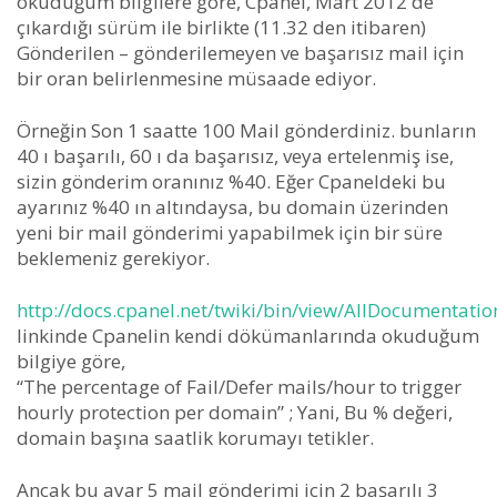
okuduğum bilgilere göre, Cpanel, Mart 2012 de
çıkardığı sürüm ile birlikte (11.32 den itibaren)
Gönderilen – gönderilemeyen ve başarısız mail için
bir oran belirlenmesine müsaade ediyor.
Örneğin Son 1 saatte 100 Mail gönderdiniz. bunların
40 ı başarılı, 60 ı da başarısız, veya ertelenmiş ise,
sizin gönderim oranınız %40. Eğer Cpaneldeki bu
ayarınız %40 ın altındaysa, bu domain üzerinden
yeni bir mail gönderimi yapabilmek için bir süre
beklemeniz gerekiyor.
http://docs.cpanel.net/twiki/bin/view/AllDocumenta
linkinde Cpanelin kendi dökümanlarında okuduğum
bilgiye göre,
“The percentage of Fail/Defer mails/hour to trigger
hourly protection per domain” ; Yani, Bu % değeri,
domain başına saatlik korumayı tetikler.
Ancak bu ayar 5 mail gönderimi için 2 başarılı 3