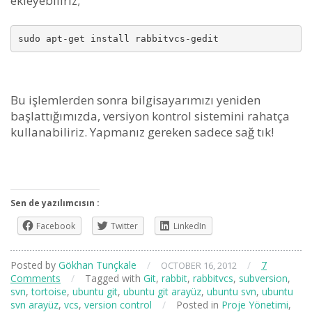
ekleyebiliriz;
sudo apt-get install rabbitvcs-gedit
Bu işlemlerden sonra bilgisayarımızı yeniden
başlattığımızda, versiyon kontrol sistemini rahatça
kullanabiliriz. Yapmanız gereken sadece sağ tık!
Sen de yazılımcısın :
Facebook
Twitter
LinkedIn
Posted by
Gökhan Tunçkale
/
/
7
OCTOBER 16, 2012
Comments
/
Tagged with
Git
,
rabbit
,
rabbitvcs
,
subversion
,
svn
,
tortoise
,
ubuntu git
,
ubuntu git arayüz
,
ubuntu svn
,
ubuntu
svn arayüz
,
vcs
,
version control
/
Posted in
Proje Yönetimi
,