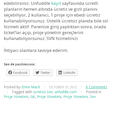
edebilirsiniz. Unfuddle
kayıt
sayfasında ücretli
planların hemen altında ücretiz ve gizli planını
seçebiliyor, 2 kullanıcı, 1 proje için ebedi ücretiz
kullanabiliyorsunuz. Üstelik ücretsiz planda bile ssl
hizmeti aktif. Panenize giriş yaptıktan sonra, orada
ticket’lar açıp, proje yönetim gereçlerini
kullanabiliyorsunuz. SVN hizmetinizi
İhtiyacı olanlara tavsiye ederim.
Sen de yazılımcısın :
Facebook
Twitter
LinkedIn
Posted by
Emre Macit
/
/
6 Comments
OCTOBER 15, 2012
/
Tagged with
ücretsiz svn
,
unfuddle.com
/
Posted in
Proje Yönetimi
,
Git
,
Proje Yönetimi
,
Proje Yönetimi
,
Svn