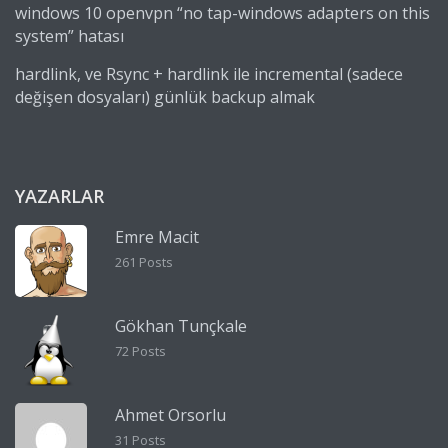
windows 10 openvpn “no tap-windows adapters on this
system” hatası
hardlink, ve Rsync + hardlink ile incremental (sadece
değişen dosyaları) günlük backup almak
YAZARLAR
Emre Macit
261 Posts
Gökhan Tunçkale
72 Posts
Ahmet Orsorlu
31 Posts