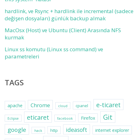
hardlink, ve Rsync + hardlink ile incremental (sadece
değişen dosyaları) günlük backup almak
MacOsx (Host) ve Ubuntu (Client) Arasında NFS
kurmak
Linux ss komutu (Linux ss command) ve
parametreleri
TAGS
e-ticaret
Chrome
apache
cpanel
cloud
Git
eticaret
Firefox
Eclipse
facebook
google
ideasoft
internet explorer
http
hack