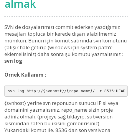
almak
SVN de dosyalarımızı commit ederken yazdığımız
mesajları topluca bir kerede dışarı alabilmemiz
mümkün. Bunun için komut satırında svn komutunu
çalışır hale getirip (windows için system path’e
eklemelisiniz) daha sonra şu komutu yazmalısınız :
svn log
Örnek Kullanım :
svn log http://{svnhost}/{repo_name}/ -r 8536:HEAD >
{svnhost} yerine svn reponuzun sunucu IP si veya
domainini yazmalısınız. repo_name sizin proje
adiniz olmalı. (projeye sağ tıklayıp, subversion
kısmından zaten bu ikisini görebilrisiniz)
Yukarıdaki komut ile, 8536 dan son versiyona