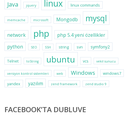
linux
Java
linux commands
jquery
mysql
Mongodb
memcache
microsoft
php
network
php 5.4 yeni özellikler
python
symfony2
string
svn
SEO
SSH
ubuntu
Telnet
vcs
toString
vekil sunucu
Windows
windows7
versiyon kontrol sistemleri
web
yazılım
yandex
zend framework
zend studio 9
FACEBOOK’TA DUBLUVE