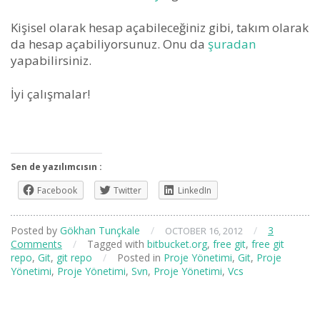
Kişisel olarak hesap açabileceğiniz gibi, takım olarak
da hesap açabiliyorsunuz. Onu da
şuradan
yapabilirsiniz.
İyi çalışmalar!
Sen de yazılımcısın :
Facebook
Twitter
LinkedIn
Posted by
Gökhan Tunçkale
/
/
3
OCTOBER 16, 2012
Comments
/
Tagged with
bitbucket.org
,
free git
,
free git
repo
,
Git
,
git repo
/
Posted in
Proje Yönetimi
,
Git
,
Proje
Yönetimi
,
Proje Yönetimi
,
Svn
,
Proje Yönetimi
,
Vcs