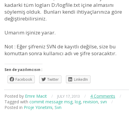
kadarki tüm logları D:/logfile.txt içine almasını
söylemiş olduk. Bunları kendi ihtiyaçlarınıza göre
değiştirebilirsiniz.
Umarım işinize yarar.
Not : Eğer şifreniz SVN de kayıtlı değilse, size bu
komuttan sonra kullanıcı adı ve şifre soracaktır.
Sen de yazılımcısın :
Facebook
Twitter
LinkedIn
Posted by
Emre Macit
/
/
4 Comments
/
JULY 17, 2013
Tagged with
commit message msg
,
log
,
revision
,
svn
/
Posted in
Proje Yönetimi
,
Svn