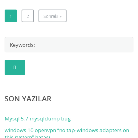
1
2
Sonraki »
SON YAZILAR
Mysql 5.7 mysqldump bug
windows 10 openvpn “no tap-windows adapters on
this system” hatası