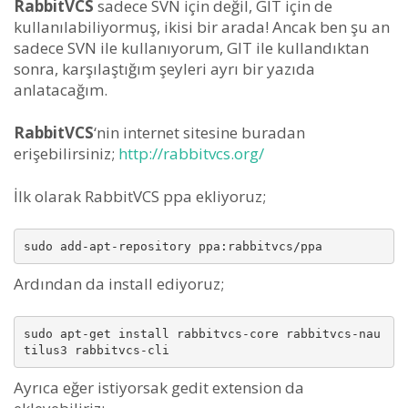
RabbitVCS
sadece SVN için değil, GIT için de
kullanılabiliyormuş, ikisi bir arada! Ancak ben şu an
sadece SVN ile kullanıyorum, GIT ile kullandıktan
sonra, karşılaştığım şeyleri ayrı bir yazıda
anlatacağım.
RabbitVCS
‘nin internet sitesine buradan
erişebilirsiniz;
http://rabbitvcs.org/
İlk olarak RabbitVCS ppa ekliyoruz;
sudo add-apt-repository ppa:rabbitvcs/ppa
Ardından da install ediyoruz;
sudo apt-get install rabbitvcs-core rabbitvcs-nau
tilus3 rabbitvcs-cli
Ayrıca eğer istiyorsak gedit extension da