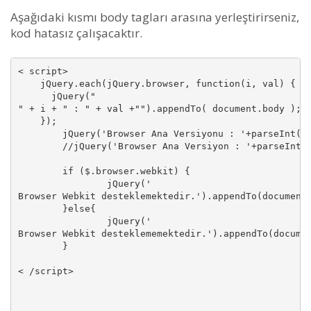
Aşağıdaki kısmı body tagları arasına yerleştirirseniz,
kod hatasız çalışacaktır.
< script>

    jQuery.each(jQuery.browser, function(i, val) {

      jQuery("
" + i + " : 
" + val +"
").appendTo( document.body );

    });

	jQuery('
Browser Ana Versiyonu : '+parseInt(j
	//jQuery('Browser Ana Versiyon : '+parseInt(jQuery.browser.version, 10)).appendTo(document.body);

	if ($.browser.webkit) {

		jQuery('
Browser Webkit desteklemektedir.
').appendTo(document.
	}else{

		jQuery('
Browser Webkit desteklememektedir.
').appendTo(documen
	}

< /script>
