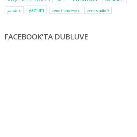
versiyon kontrol sistemleri
web
yazılım
yandex
zend framework
zend studio 9
FACEBOOK’TA DUBLUVE