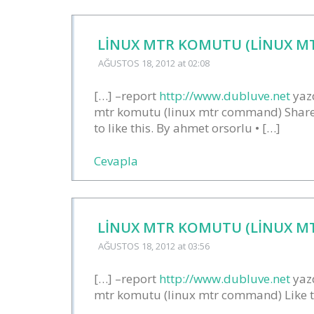
LINUX MTR KOMUTU (LINUX M
AĞUSTOS 18, 2012
at 02:08
[…] –report
http://www.dubluve.net
yazd
mtr komutu (linux mtr command) Share t
to like this. By ahmet orsorlu • […]
Cevapla
LINUX MTR KOMUTU (LINUX MT
AĞUSTOS 18, 2012
at 03:56
[…] –report
http://www.dubluve.net
yazd
mtr komutu (linux mtr command) Like thi