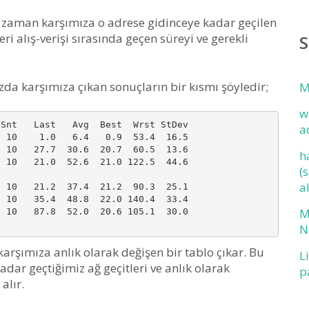
zaman karşımıza o adrese gidinceye kadar geçilen
eri alış-verişi sırasında geçen süreyi ve gerekli
S
da karşımıza çıkan sonuçların bir kısmı şöyledir;
M
w
Snt   Last   Avg  Best  Wrst StDev

a
 10    1.0   6.4   0.9  53.4  16.5

 10   27.7  30.6  20.7  60.5  13.6

h
 10   21.0  52.6  21.0 122.5  44.6

(
a
 10   21.2  37.4  21.2  90.3  25.1

 10   35.4  48.8  22.0 140.4  33.4

M
 10   87.8  52.0  20.6 105.1  30.0

N
arşımıza anlık olarak değişen bir tablo çıkar. Bu
L
dar geçtiğimiz ağ geçitleri ve anlık olarak
p
alır.