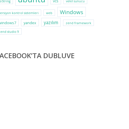
vcs
toString
vekil sunucu
Windows
versiyon kontrol sistemleri
web
yazılım
windows7
yandex
zend framework
zend studio 9
FACEBOOK’TA DUBLUVE