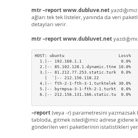
mtr –report www.dubluve.net
yazdığımız 
ağları tek tek listeler, yanında da veri paketl
detayları verir.
mtr –report www.dubluvet.net
yazdığımız
HOST: ubuntu                      Loss%   
  1.|-- 192.168.1.1                0.0%   
  2.|-- 85.102.128.1.dynamic.ttne 10.0%   
  3.|-- 81.212.77.253.static.turk  0.0%   
    |  `|-- 212.156.118.22

  4.|-- fth-2-1-fth-3-1.turktelek 30.0%   
  5.|-- byrmpsa-3-1-fth-2-1.turkt  0.0%   
  6.|-- 212.156.131.166.static.tu  0.0%   
–report
(veya -r) parametresini yazmazsak k
tabloda, gitmek istediğimiz adrese gidene ka
gönderilen veri paketlerinin istatistikleri yer 