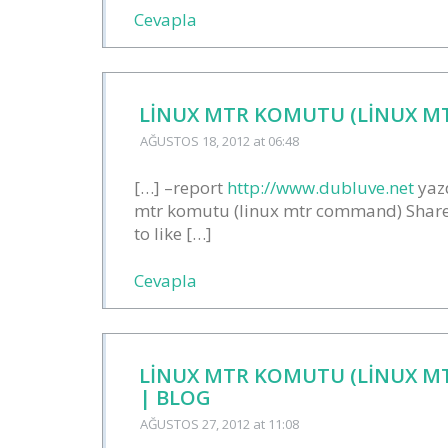
Cevapla
LINUX MTR KOMUTU (LINUX 
AĞUSTOS 18, 2012
at 06:48
[…] –report
http://www.dubluve.net
yazd
mtr komutu (linux mtr command) Share t
to like […]
Cevapla
LINUX MTR KOMUTU (LINUX 
| BLOG
AĞUSTOS 27, 2012
at 11:08