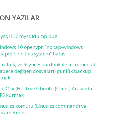
ON YAZILAR
ysql 5.7 mysqldump bug
indows 10 openvpn “no tap-windows
dapters on this system” hatası
ardlink, ve Rsync + hardlink ile incremental
sadece değişen dosyaları) günlük backup
lmak
acOsx (Host) ve Ubuntu (Client) Arasında
FS kurmak
inux ss komutu (Linux ss command) ve
arametreleri