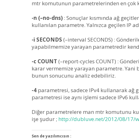
mtr komutunun parametrelerinden en çok kul
-n (–no-dns)
: Sonuçlar kısmında ağ geçitler
kullanılan parametre. Yalnızca geçilen IP adre
-i SECONDS
(–interval SECONDS) : Gönderile
yapabilmemize yarayan parametredir kendi
-c COUNT
(–report-cycles COUNT) : Gönderil
karar vermemize yarayan parametre. Yani biz
bunun sonucunu analiz edebiliriz.
-4
parametresi, sadece IPv4 kullanarak ağ ge
parametresi ise aynı işlemi sadece IPv6 kul
Diğer parametrelere man mtr komutunu kul
işe şudur ;
http://dubluve.net/2012/08/17
Sen de yazılımcısın :