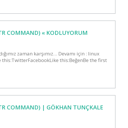
MTR COMMAND) « KODLUYORUM
ığımız zaman karşımız… Devamı için : linux
his:TwitterFacebookLike this:BeğenBe the first
MTR COMMAND) | GÖKHAN TUNÇKALE