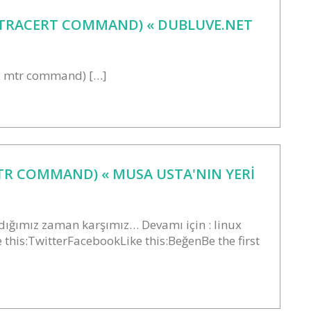
TRACERT COMMAND) « DUBLUVE.NET
ux mtr command) […]
R COMMAND) « MUSA USTA'NIN YERI
ığımız zaman karşımız… Devamı için : linux
his:TwitterFacebookLike this:BeğenBe the first