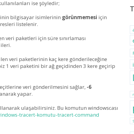
lanılanları ise şöyledir;
inin bilgisayar isimlerinin
görünmemesi
için
sleri listelenir.
n veri paketleri için süre sınırlaması
leri.
en veri paketlerinin kaç kere gönderileceğine
 1 veri paketini bir ağ geçidinden 3 kere geçirip
çitlerine veri gönderilmesini sağlar,
-6
lanarak yapar.
lanarak ulaşabilirsiniz. Bu komutun windowscası
/windows-tracert-komutu-tracert-command