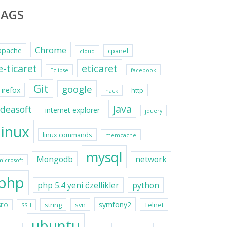
TAGS
Chrome
apache
cpanel
cloud
e-ticaret
eticaret
Eclipse
facebook
Git
google
Firefox
http
hack
Java
ideasoft
internet explorer
jquery
linux
linux commands
memcache
mysql
Mongodb
network
microsoft
php
php 5.4 yeni özellikler
python
symfony2
string
svn
Telnet
SEO
SSH
ubuntu