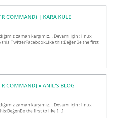
TR COMMAND) | KARA KULE
ığımız zaman karşımız… Devamı için : linux
his:TwitterFacebookLike this:BeğenBe the first
R COMMAND) « ANIL'S BLOG
ığımız zaman karşımız… Devamı için : linux
s:BeğenBe the first to like […]