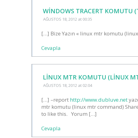
WINDOWS TRACERT KOMUTU (
AĞUSTOS 18, 2012
at 00:35
[…] Bize Yazın « linux mtr komutu (lin
Cevapla
LINUX MTR KOMUTU (LINUX MT
AĞUSTOS 18, 2012
at 02:04
[…] –report
http://www.dubluve.net
yazd
mtr komutu (linux mtr command) Share t
to like this. Yorum […]
Cevapla