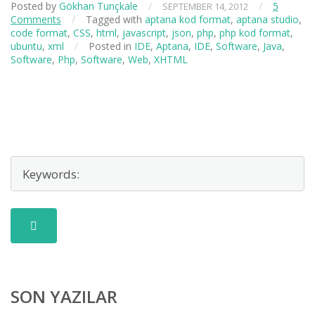
Posted by
Gökhan Tunçkale
/
/
5
SEPTEMBER 14, 2012
Comments
/
Tagged with
aptana kod format
,
aptana studio
,
code format
,
CSS
,
html
,
javascript
,
json
,
php
,
php kod format
,
ubuntu
,
xml
/
Posted in
IDE
,
Aptana
,
IDE
,
Software
,
Java
,
Software
,
Php
,
Software
,
Web
,
XHTML
SON YAZILAR