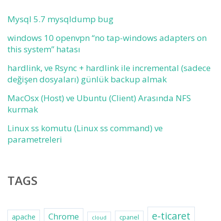
Mysql 5.7 mysqldump bug
windows 10 openvpn “no tap-windows adapters on
this system” hatası
hardlink, ve Rsync + hardlink ile incremental (sadece
değişen dosyaları) günlük backup almak
MacOsx (Host) ve Ubuntu (Client) Arasında NFS
kurmak
Linux ss komutu (Linux ss command) ve
parametreleri
TAGS
e-ticaret
Chrome
apache
cpanel
cloud