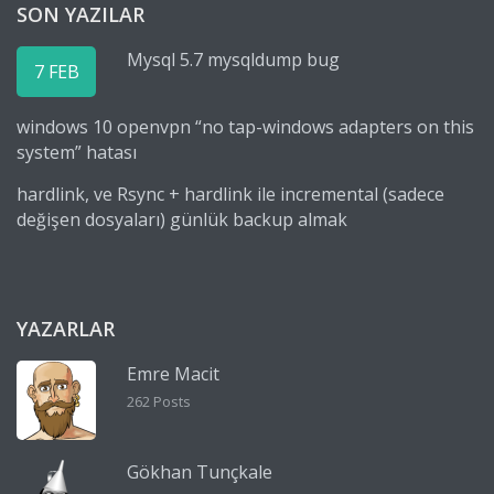
SON YAZILAR
Mysql 5.7 mysqldump bug
7 FEB
windows 10 openvpn “no tap-windows adapters on this
system” hatası
hardlink, ve Rsync + hardlink ile incremental (sadece
değişen dosyaları) günlük backup almak
YAZARLAR
Emre Macit
262 Posts
Gökhan Tunçkale