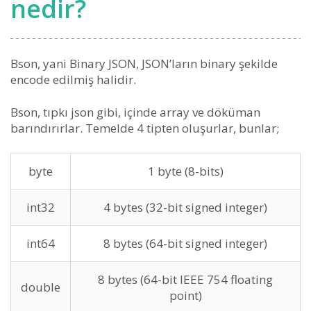
nedir?
Bson, yani Binary JSON, JSON’ların binary şekilde
encode edilmiş halidir.
Bson, tıpkı json gibi, içinde array ve döküman
barındırırlar. Temelde 4 tipten oluşurlar, bunlar;
byte
1 byte (8-bits)
int32
4 bytes (32-bit signed integer)
int64
8 bytes (64-bit signed integer)
8 bytes (64-bit IEEE 754 floating
double
point)