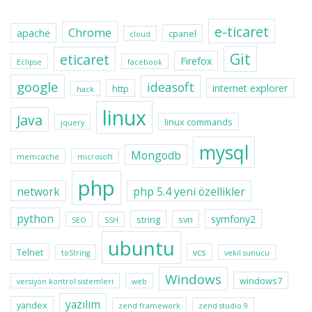
e-ticaret
Chrome
apache
cpanel
cloud
Git
eticaret
Firefox
Eclipse
facebook
google
ideasoft
internet explorer
http
hack
linux
Java
linux commands
jquery
mysql
Mongodb
memcache
microsoft
php
network
php 5.4 yeni özellikler
python
symfony2
string
svn
SEO
SSH
ubuntu
Telnet
vcs
toString
vekil sunucu
Windows
windows7
versiyon kontrol sistemleri
web
yazılım
yandex
zend framework
zend studio 9