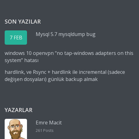
SON YAZILAR
Mysql 5.7 mysqldump bug
7 FEB
windows 10 openvpn “no tap-windows adapters on this
system” hatası
hardlink, ve Rsync + hardlink ile incremental (sadece
değişen dosyaları) günlük backup almak
YAZARLAR
Emre Macit
261 Posts